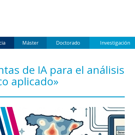
cia
Máster
Doctorado
Investigación
tas de IA para el análisis
co aplicado»